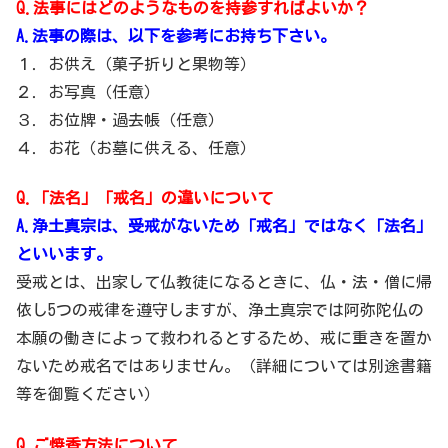
Q.法事にはどのようなものを持参すればよいか？
A.法事の際は、以下を参考にお持ち下さい。
１．お供え（菓子折りと果物等）
２．お写真（任意）
３．お位牌・過去帳（任意）
４．お花（お墓に供える、任意）
Q.「法名」「戒名」の違いについて
A.浄土真宗は、受戒がないため「戒名」ではなく「法名」
といいます。
受戒とは、出家して仏教徒になるときに、仏・法・僧に帰
依し5つの戒律を遵守しますが、浄土真宗では阿弥陀仏の
本願の働きによって救われるとするため、戒に重きを置か
ないため戒名ではありません。（詳細については別途書籍
等を御覧ください）
Q.ご焼香方法について