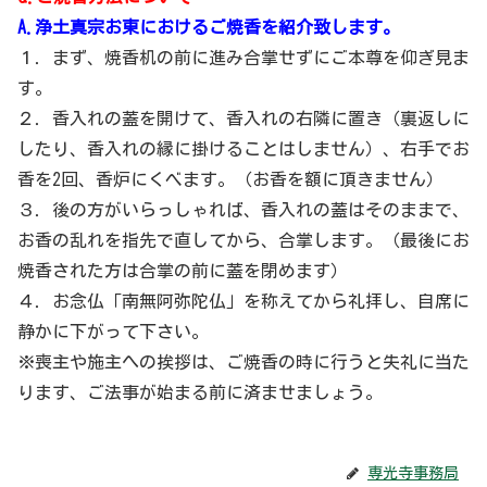
A.浄土真宗お東におけるご焼香を紹介致します。
１．まず、焼香机の前に進み合掌せずにご本尊を仰ぎ見ま
す。
２．香入れの蓋を開けて、香入れの右隣に置き（裏返しに
したり、香入れの縁に掛けることはしません）、右手でお
香を2回、香炉にくべます。（お香を額に頂きません）
３．後の方がいらっしゃれば、香入れの蓋はそのままで、
お香の乱れを指先で直してから、合掌します。（最後にお
焼香された方は合掌の前に蓋を閉めます）
４．お念仏「南無阿弥陀仏」を称えてから礼拝し、自席に
静かに下がって下さい。
※喪主や施主への挨拶は、ご焼香の時に行うと失礼に当た
ります、ご法事が始まる前に済ませましょう。
専光寺事務局